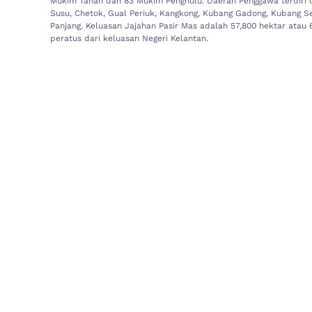
Mukim Tanah dan 83 Mukim Penghulu. Daerah Penggawa terdiri d
Susu, Chetok, Gual Periuk, Kangkong, Kubang Gadong, Kubang S
Panjang. Keluasan Jajahan Pasir Mas adalah 57,800 hektar atau 61
peratus dari keluasan Negeri Kelantan.