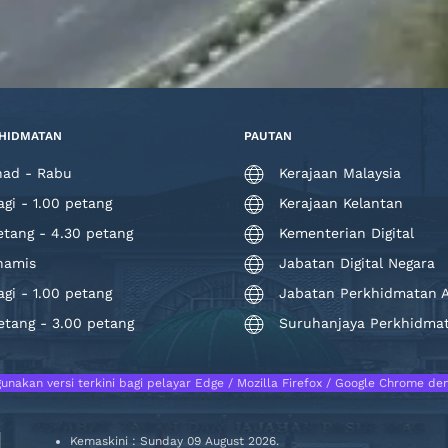
HIDMATAN
PAUTAN
had - Rabu
Kerajaan Malaysia
agi - 1.00 petang
Kerajaan Kelantan
etang - 4.30 petang
Kementerian Digital
hamis
Jabatan Digital Negara
agi - 1.00 petang
Jabatan Perkhidmatan
etang - 3.00 petang
Suruhanjaya Perkhidm
nakan versi terkini bagi pelayar Edge / Mozilla Firefox / Google Chrome den
Kemaskini : Sunday 09 August 2026.