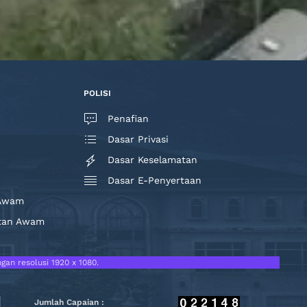
POLISI
Penafian
Dasar Privasi
Dasar Keselamatan
Dasar E-Penyertaan
 Awam
atan Awam
gan resolusi 1920 x 1080.
Jumlah Capaian :