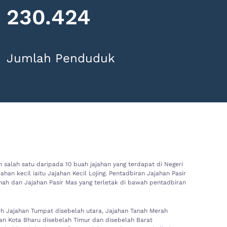
230.424
Jumlah Penduduk
 salah satu daripada 10 buah jajahan yang terdapat di Negeri
ahan kecil iaitu Jajahan Kecil Lojing. Pentadbiran Jajahan Pasir
nah dan Jajahan Pasir Mas yang terletak di bawah pentadbiran
eh Jajahan Tumpat disebelah utara, Jajahan Tanah Merah
an Kota Bharu disebelah Timur dan disebelah Barat