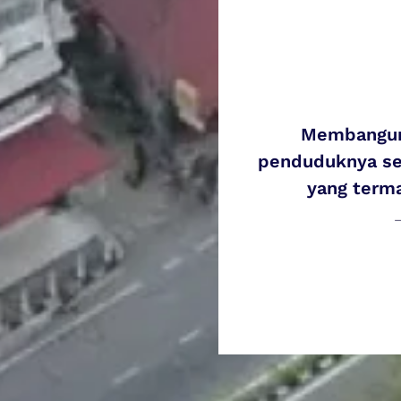
Membangunk
penduduknya se
yang term