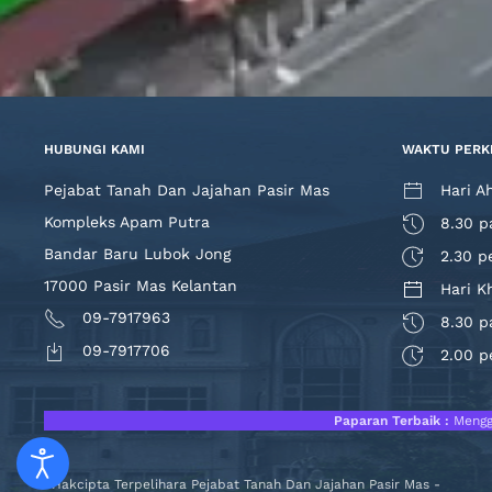
HUBUNGI KAMI
WAKTU PERK
Pejabat Tanah Dan Jajahan Pasir Mas
Hari A
Kompleks Apam Putra
8.30 p
Bandar Baru Lubok Jong
2.30 p
17000 Pasir Mas Kelantan
Hari K
09-7917963
8.30 p
09-7917706
2.00 p
Paparan Terbaik :
Menggu
Hakcipta Terpelihara Pejabat Tanah Dan Jajahan Pasir Mas -