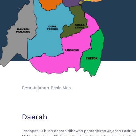
Peta Jajahan Pasir Mas
Daerah
Terdapat 10 buah daerah dibawah pentadbiran Jajahan Pasir M