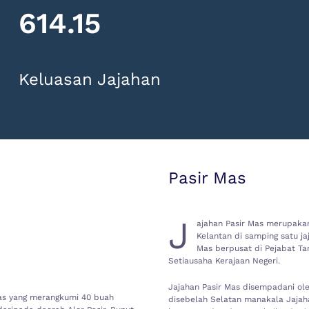
614.15
Keluasan Jajahan
Pasir Mas
J
ajahan Pasir Mas merupakan
Kelantan di samping satu jaj
Mas berpusat di Pejabat Ta
Setiausaha Kerajaan Negeri.
Jajahan Pasir Mas disempadani ol
as yang merangkumi 40 buah
disebelah Selatan manakala Jajah