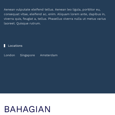
Aenean vulputate eleifend tellus. Aenean leo ligula, porttitor eu,
consequat vitae, eleifend ac, enim. Aliquam lorem ante, dapibus in,
viverra quis, feugiat a, tellus. Phasellus viverra nulla ut metus varius
laoreet. Quisque rutrum.
Locations
London
Singapore
Amsterdam
BAHAGIAN