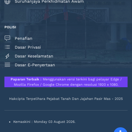
Suruhanjaya Perkhidmatan Awam
POLISI
Penafian
Dasar Privasi
Dasar Keselamatan
Dasar E-Penyertaan
Paparan Terbaik :
Menggunakan versi terkini bagi pelayar Edge /
Mozilla Firefox / Google Chrome dengan resolusi 1920 x 1080.
Hakcipta Terpelihara Pejabat Tanah Dan Jajahan Pasir Mas - 2025
Kemaskini : Monday 03 August 2026.