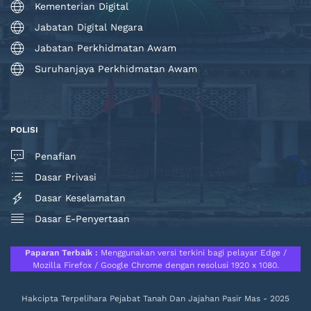
Kementerian Digital
Jabatan Digital Negara
Jabatan Perkhidmatan Awam
Suruhanjaya Perkhidmatan Awam
POLISI
Penafian
Dasar Privasi
Dasar Keselamatan
Dasar E-Penyertaan
Paparan Terbaik :
Menggunakan versi terkini bagi pelayar Edge /
Mozilla Firefox / Google Chrome dengan resolusi 1920 x 1080.
Hakcipta Terpelihara Pejabat Tanah Dan Jajahan Pasir Mas - 2025