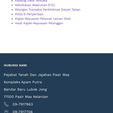
Katalog Data Terbuka
Kebebasan Maklumat (FOI)
Bilangan Transaksi Perkhidmat Dalam Talian
Polisi E-Penyertaan
Kajian Kepuasan Pelawat Laman Web
Hasil Kajian Kepuasan Pelanggan
HUBUNGI KAMI
Pejabat Tanah Dan Jajahan Pasir Mas
Kompleks Apam Putra
Bandar Baru Lubok Jong
17000 Pasir Mas Kelantan
09-7917963
09-7917706