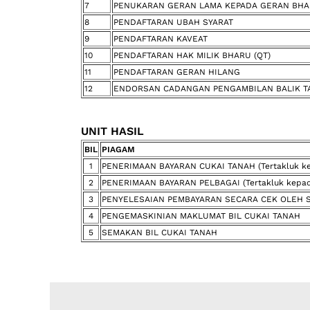
7
PENUKARAN GERAN LAMA KEPADA GERAN BH
8
PENDAFTARAN UBAH SYARAT
9
PENDAFTARAN KAVEAT
10
PENDAFTARAN HAK MILIK BHARU (QT)
11
PENDAFTARAN GERAN HILANG
12
ENDORSAN CADANGAN PENGAMBILAN BALIK TAN
UNIT HASIL
BIL
PIAGAM
1
PENERIMAAN BAYARAN CUKAI TANAH (Tertakluk kep
2
PENERIMAAN BAYARAN PELBAGAI (Tertakluk kepada 
3
PENYELESAIAN PEMBAYARAN SECARA CEK OLEH S
4
PENGEMASKINIAN MAKLUMAT BIL CUKAI TANAH
5
SEMAKAN BIL CUKAI TANAH