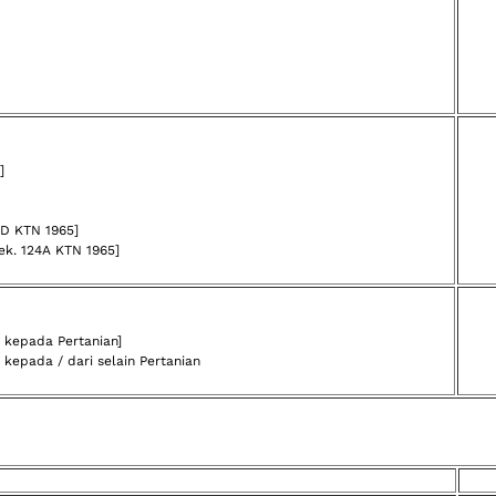
]
4D KTN 1965]
k. 124A KTN 1965]
n kepada Pertanian]
 kepada / dari selain Pertanian