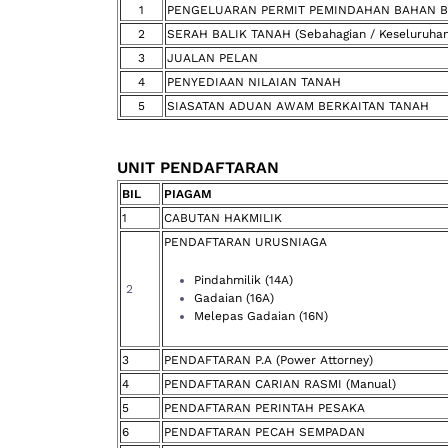
1
PENGELUARAN PERMIT PEMINDAHAN BAHAN 
2
SERAH BALIK TANAH (Sebahagian / Keseluruhan
3
JUALAN PELAN
4
PENYEDIAAN NILAIAN TANAH
5
SIASATAN ADUAN AWAM BERKAITAN TANAH
UNIT PENDAFTARAN
BIL
PIAGAM
1
CABUTAN HAKMILIK
PENDAFTARAN URUSNIAGA
Pindahmilik (14A)
2
Gadaian (16A)
Melepas Gadaian (16N)
3
PENDAFTARAN P.A (Power Attorney)
4
PENDAFTARAN CARIAN RASMI (Manual)
5
PENDAFTARAN PERINTAH PESAKA
6
PENDAFTARAN PECAH SEMPADAN