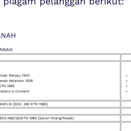
piagam pelanggan berikut:"
ANAH
TANAH
izab Melayu 1930
anah Kelantan 1938
KTN 1965
elalui e-Consent
LIK [SEK. 380 KTN 1965]
66(1)(d)KTN 1965 [Geran Hilang/Rosak)